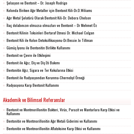
Şelasyon ve Bentonit – Dr. Joseph Rodrigo
Kolonda Biriken Ağır Metaller için Bentonit Kili-Dr.D.Wiliams
Ağır Metal Şelatörü Olarak Bentonit Kili-Dr. Debora Chelson
İlaç dolabınızın olmazsa olmazları ve Bentonit – Dr Mehmet Öz
Bentonit Kilinin Toksinleri Bertaraf Etmesi Dr. Michael Colgan
Bentonit Kili ile Kolon Detoksifikasyonu-Dr.Bessie Jo Tillman
Gümüş İyonu ile Bentonitin Birlikte Kullanımı
Bentonit ve Çevre ile Etkileşimi
Bentonit ile Ağız, Diş ve Diş Eti Bakımı
Bentonitin Ağız, Sigara ve Ter Kokularına Etkisi
Bentonit ile Radyasyondan Korunma-Chernobyl Örneği
Radyasyona Karşı Bentonit Kullanımı
Akademik ve Bilimsel Referanslar
Bentonit ve Montmorillonitin Bakteri, Virüs, Parazit ve Mantarlara Karşı Etkisi ve
Kullanımı
Bentonitin ve Montmorillonitin Ağır Metali Giderimi ve Kullanımı
Bentonitin ve Montmorillonitin Aflatoksine Karşı Etkisi ve Kullanımı