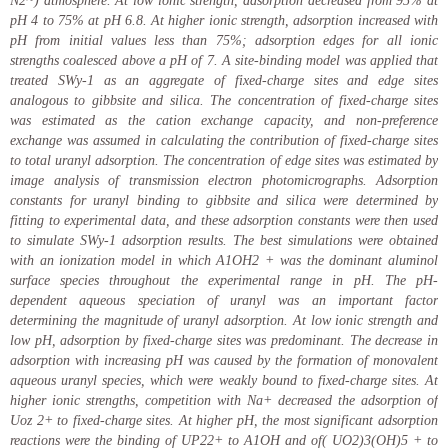
N2~) atmosphere. At low ionic strength, adsorption decreased from 95% at
pH 4 to 75% at pH 6.8. At higher ionic strength, adsorption increased with
pH from initial values less than 75%; adsorption edges for all ionic
strengths coalesced above a pH of 7. A site-binding model was applied that
treated SWy-1 as an aggregate of fixed-charge sites and edge sites
analogous to gibbsite and silica. The concentration of fixed-charge sites
was estimated as the cation exchange capacity, and non-preference
exchange was assumed in calculating the contribution of fixed-charge sites
to total uranyl adsorption. The concentration of edge sites was estimated by
image analysis of transmission electron photomicrographs. Adsorption
constants for uranyl binding to gibbsite and silica were determined by
fitting to experimental data, and these adsorption constants were then used
to simulate SWy-1 adsorption results. The best simulations were obtained
with an ionization model in which A1OH2 + was the dominant aluminol
surface species throughout the experimental range in pH. The pH-
dependent aqueous speciation of uranyl was an important factor
determining the magnitude of uranyl adsorption. At low ionic strength and
low pH, adsorption by fixed-charge sites was predominant. The decrease in
adsorption with increasing pH was caused by the formation of monovalent
aqueous uranyl species, which were weakly bound to fixed-charge sites. At
higher ionic strengths, competition with Na+ decreased the adsorption of
Uoz 2+ to fixed-charge sites. At higher pH, the most significant adsorption
reactions were the binding of UP22+ to A1OH and of( UO2)3(OH)5 + to