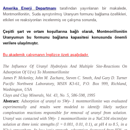
Amerika Enerji Departmanı
tarafından yayınlanan bir makalede,
Montmorillonitin, Suda ayrıştırılmış Uranyum formunu bağlama özellikleri,
etkileri ve reaksiyonları incelenmiş ve çalışma sonunda,
Çeşitli şart ve ortam koşullarına bağlı olarak, Montmorillonitin
Uranyumun bu formunu bağlama kapasitesi konusunda önemli
verilere ulaşılmıştır.
Bu akademik çalışmanın İngilizce özeti aşağıdadır.
The Influence Of Uranyl Hydrolysis And Multiple Site-Reactions On
Adsorption Of U(vı) To Montmorillonite
James P. Mckınley, John M. Zachara, Steven C. Smıth, And Gary D. Turner
Pacific Northwest Laboratory, MSIN K3-61, P.O. Box 999, Richland,
Washington, USA
Clays and Clay Minerals, Vol. 43, No. 5, 586-598, 1995
Abstract:
Adsorption of uranyl to SWy- 1 montmorillonite was evaluated
experimentally and results were modeled to identify likely surface
complexation reactions responsible for removal of uranyl from solution.
Uranyl was contacted with SWy- 1 montmorillonite in a NaC104 electrolyte
solution at three ionic strengths (I = 0.001, 0.01, 0.1), at pH 4 to 8.5, in a