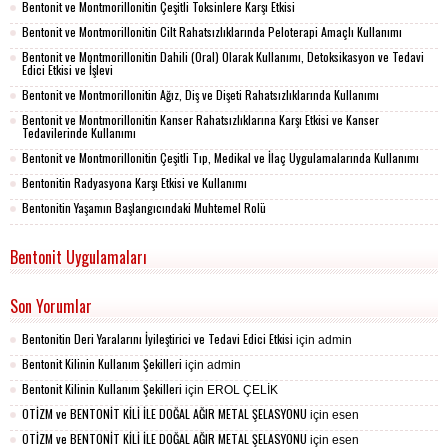
Bentonit ve Montmorillonitin Çeşitli Toksinlere Karşı Etkisi
Bentonit ve Montmorillonitin Cilt Rahatsızlıklarında Peloterapi Amaçlı Kullanımı
Bentonit ve Montmorillonitin Dahili (Oral) Olarak Kullanımı, Detoksikasyon ve Tedavi
Edici Etkisi ve İşlevi
Bentonit ve Montmorillonitin Ağız, Diş ve Dişeti Rahatsızlıklarında Kullanımı
Bentonit ve Montmorillonitin Kanser Rahatsızlıklarına Karşı Etkisi ve Kanser
Tedavilerinde Kullanımı
Bentonit ve Montmorillonitin Çeşitli Tıp, Medikal ve İlaç Uygulamalarında Kullanımı
Bentonitin Radyasyona Karşı Etkisi ve Kullanımı
Bentonitin Yaşamın Başlangıcındaki Muhtemel Rolü
Bentonit Uygulamaları
Son Yorumlar
Bentonitin Deri Yaralarını İyileştirici ve Tedavi Edici Etkisi
için
admin
Bentonit Kilinin Kullanım Şekilleri
için
admin
Bentonit Kilinin Kullanım Şekilleri
için
EROL ÇELİK
OTİZM ve BENTONİT KİLİ İLE DOĞAL AĞIR METAL ŞELASYONU
için
esen
OTİZM ve BENTONİT KİLİ İLE DOĞAL AĞIR METAL ŞELASYONU
için
esen