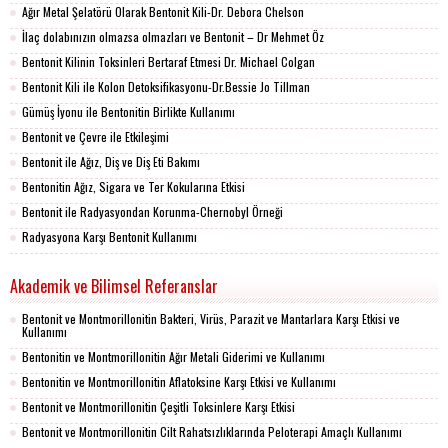
Ağır Metal Şelatörü Olarak Bentonit Kili-Dr. Debora Chelson
İlaç dolabınızın olmazsa olmazları ve Bentonit – Dr Mehmet Öz
Bentonit Kilinin Toksinleri Bertaraf Etmesi Dr. Michael Colgan
Bentonit Kili ile Kolon Detoksifikasyonu-Dr.Bessie Jo Tillman
Gümüş İyonu ile Bentonitin Birlikte Kullanımı
Bentonit ve Çevre ile Etkileşimi
Bentonit ile Ağız, Diş ve Diş Eti Bakımı
Bentonitin Ağız, Sigara ve Ter Kokularına Etkisi
Bentonit ile Radyasyondan Korunma-Chernobyl Örneği
Radyasyona Karşı Bentonit Kullanımı
Akademik ve Bilimsel Referanslar
Bentonit ve Montmorillonitin Bakteri, Virüs, Parazit ve Mantarlara Karşı Etkisi ve
Kullanımı
Bentonitin ve Montmorillonitin Ağır Metali Giderimi ve Kullanımı
Bentonitin ve Montmorillonitin Aflatoksine Karşı Etkisi ve Kullanımı
Bentonit ve Montmorillonitin Çeşitli Toksinlere Karşı Etkisi
Bentonit ve Montmorillonitin Cilt Rahatsızlıklarında Peloterapi Amaçlı Kullanımı