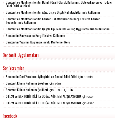
Bentonit ve Montmorillonitin Dahili (Oral) Olarak Kullanımı, Detoksikasyon ve Tedavi
Edici Etkisi ve İşlevi
Bentonit ve Montmorillonitin Ağız, Diş ve Dişeti Rahatsızlıklarında Kullanımı
Bentonit ve Montmorillonitin Kanser Rahatsızlıklarına Karşı Etkisi ve Kanser
Tedavilerinde Kullanımı
Bentonit ve Montmorillonitin Çeşitli Tıp, Medikal ve İlaç Uygulamalarında Kullanımı
Bentonitin Radyasyona Karşı Etkisi ve Kullanımı
Bentonitin Yaşamın Başlangıcındaki Muhtemel Rolü
Bentonit Uygulamaları
Son Yorumlar
Bentonitin Deri Yaralarını İyileştirici ve Tedavi Edici Etkisi
için
admin
Bentonit Kilinin Kullanım Şekilleri
için
admin
Bentonit Kilinin Kullanım Şekilleri
için
EROL ÇELİK
OTİZM ve BENTONİT KİLİ İLE DOĞAL AĞIR METAL ŞELASYONU
için
esen
OTİZM ve BENTONİT KİLİ İLE DOĞAL AĞIR METAL ŞELASYONU
için
esen
Facebook