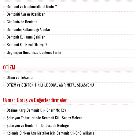
Bentonit ve Montmorillonit Nedir ?
Bentoniti Ayıran Özellikler
Günümüzde Bentonit
Bentonitin Kullanıldığı Alanlar
Bentonit Kullanım Şekilleri
Bentonit Kili Nasıl Etkileşir ?
Geçmişten Günümüze Bentonit Tarihi
OTİZM
Otizm ve Toksinler
OTİZM ve BENTONİT KİLİ İLE DOĞAL AĞIR METAL ŞELASYONU
Uzman Görüş ve Değerlendirmeler
Otizime Karşı Bentonit Kili- Cherr Mc Koy
Şelasyon Tedavilerinde Bentonit Kili -Sonny Mcleod
Şelasyon ve Bentonit – Dr. Joseph Rodrigo
Kolonda Biriken Ağır Metaller için Bentonit Kili-Dr.D.Wiliams