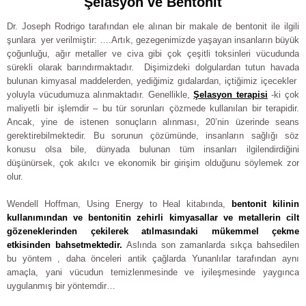
Şelasyon ve Bentonit
Dr. Joseph Rodrigo tarafından ele alınan bir makale de bentonit ile ilgili
şunlara yer verilmiştir: ….Artık, gezegenimizde yaşayan insanların büyük
çoğunluğu, ağır metaller ve civa gibi çok çeşitli toksinleri vücudunda
sürekli olarak barındırmaktadır. Dişimizdeki dolgulardan tutun havada
bulunan kimyasal maddelerden, yediğimiz gıdalardan, içtiğimiz içecekler
yoluyla vücudumuza alınmaktadır. Genellikle,
Şelasyon terapisi
-ki çok
maliyetli bir işlemdir – bu tür sorunları çözmede kullanılan bir terapidir.
Ancak, yine de istenen sonuçların alınması, 20’nin üzerinde seans
gerektirebilmektedir. Bu sorunun çözümünde, insanların sağlığı söz
konusu olsa bile, dünyada bulunan tüm insanları ilgilendirdiğini
düşünürsek, çok akılcı ve ekonomik bir girişim olduğunu söylemek zor
olur.
Wendell Hoffman, Using Energy to Heal kitabında,
bentonit kilinin
kullanımından ve bentonitin zehirli kimyasallar ve metallerin cilt
gözeneklerinden çekilerek atılmasındaki mükemmel çekme
etkisinden bahsetmektedir.
Aslında son zamanlarda sıkça bahsedilen
bu yöntem , daha önceleri antik çağlarda Yunanlılar tarafından aynı
amaçla, yani vücudun temizlenmesinde ve iyileşmesinde yaygınca
uygulanmış bir yöntemdir…