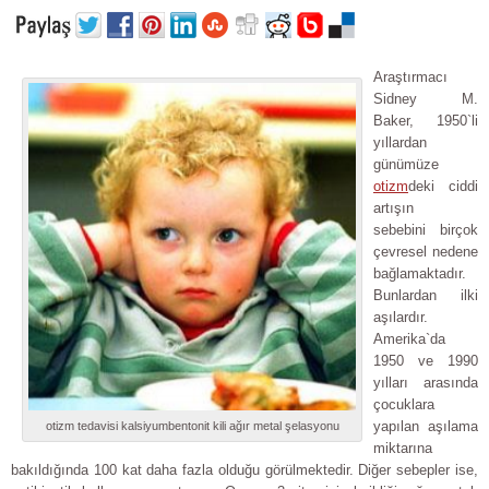
Araştırmacı
Sidney M.
Baker, 1950`li
yıllardan
günümüze
otizm
deki ciddi
artışın
sebebini birçok
çevresel nedene
bağlamaktadır.
Bunlardan ilki
aşılardır.
Amerika`da
1950 ve 1990
yılları arasında
çocuklara
yapılan aşılama
otizm tedavisi kalsiyumbentonit kili ağır metal şelasyonu
miktarına
bakıldığında 100 kat daha fazla olduğu görülmektedir. Diğer sebepler ise,