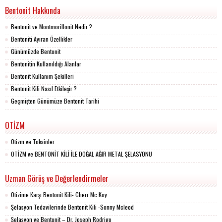
Bentonit Hakkında
Bentonit ve Montmorillonit Nedir ?
Bentoniti Ayıran Özellikler
Günümüzde Bentonit
Bentonitin Kullanıldığı Alanlar
Bentonit Kullanım Şekilleri
Bentonit Kili Nasıl Etkileşir ?
Geçmişten Günümüze Bentonit Tarihi
OTİZM
Otizm ve Toksinler
OTİZM ve BENTONİT KİLİ İLE DOĞAL AĞIR METAL ŞELASYONU
Uzman Görüş ve Değerlendirmeler
Otizime Karşı Bentonit Kili- Cherr Mc Koy
Şelasyon Tedavilerinde Bentonit Kili -Sonny Mcleod
Şelasyon ve Bentonit – Dr. Joseph Rodrigo