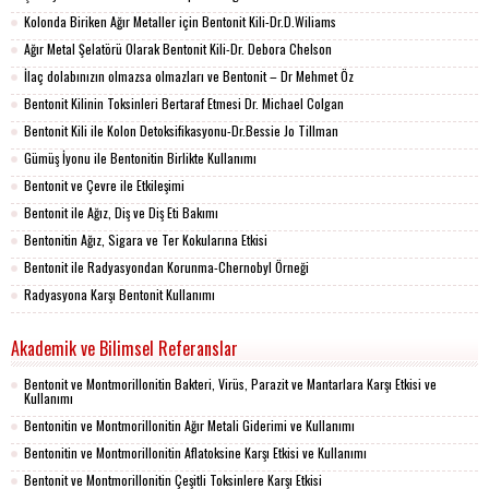
Kolonda Biriken Ağır Metaller için Bentonit Kili-Dr.D.Wiliams
Ağır Metal Şelatörü Olarak Bentonit Kili-Dr. Debora Chelson
İlaç dolabınızın olmazsa olmazları ve Bentonit – Dr Mehmet Öz
Bentonit Kilinin Toksinleri Bertaraf Etmesi Dr. Michael Colgan
Bentonit Kili ile Kolon Detoksifikasyonu-Dr.Bessie Jo Tillman
Gümüş İyonu ile Bentonitin Birlikte Kullanımı
Bentonit ve Çevre ile Etkileşimi
Bentonit ile Ağız, Diş ve Diş Eti Bakımı
Bentonitin Ağız, Sigara ve Ter Kokularına Etkisi
Bentonit ile Radyasyondan Korunma-Chernobyl Örneği
Radyasyona Karşı Bentonit Kullanımı
Akademik ve Bilimsel Referanslar
Bentonit ve Montmorillonitin Bakteri, Virüs, Parazit ve Mantarlara Karşı Etkisi ve
Kullanımı
Bentonitin ve Montmorillonitin Ağır Metali Giderimi ve Kullanımı
Bentonitin ve Montmorillonitin Aflatoksine Karşı Etkisi ve Kullanımı
Bentonit ve Montmorillonitin Çeşitli Toksinlere Karşı Etkisi