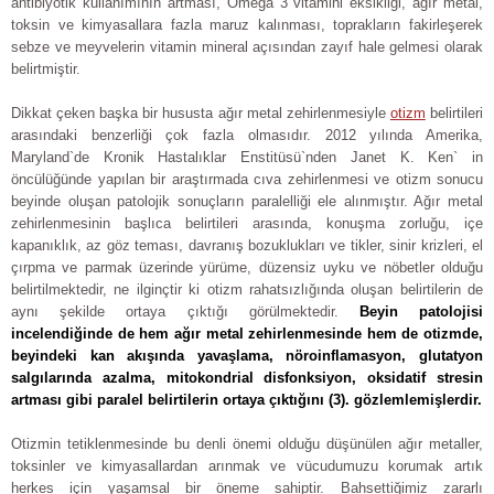
antibiyotik kullanımının artması, Omega 3 vitamini eksikliği, ağır metal,
toksin ve kimyasallara fazla maruz kalınması, toprakların fakirleşerek
sebze ve meyvelerin vitamin mineral açısından zayıf hale gelmesi olarak
belirtmiştir.
Dikkat çeken başka bir hususta ağır metal zehirlenmesiyle
otizm
belirtileri
arasındaki benzerliği çok fazla olmasıdır. 2012 yılında Amerika,
Maryland`de Kronik Hastalıklar Enstitüsü`nden Janet K. Ken` in
öncülüğünde yapılan bir araştırmada cıva zehirlenmesi ve otizm sonucu
beyinde oluşan patolojik sonuçların paralelliği ele alınmıştır. Ağır metal
zehirlenmesinin başlıca belirtileri arasında, konuşma zorluğu, içe
kapanıklık, az göz teması, davranış bozuklukları ve tikler, sinir krizleri, el
çırpma ve parmak üzerinde yürüme, düzensiz uyku ve nöbetler olduğu
belirtilmektedir, ne ilginçtir ki otizm rahatsızlığında oluşan belirtilerin de
aynı şekilde ortaya çıktığı görülmektedir.
Beyin patolojisi
incelendiğinde de hem ağır metal zehirlenmesinde hem de otizmde,
beyindeki kan akışında yavaşlama, nöroinflamasyon, glutatyon
salgılarında azalma, mitokondrial disfonksiyon, oksidatif stresin
artması gibi paralel belirtilerin ortaya çıktığını (3). gözlemlemişlerdir.
Otizmin tetiklenmesinde bu denli önemi olduğu düşünülen ağır metaller,
toksinler ve kimyasallardan arınmak ve vücudumuzu korumak artık
herkes için yaşamsal bir öneme sahiptir. Bahsettiğimiz zararlı