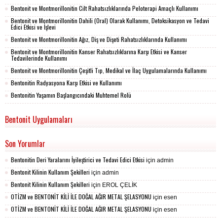
Bentonit ve Montmorillonitin Cilt Rahatsızlıklarında Peloterapi Amaçlı Kullanımı
Bentonit ve Montmorillonitin Dahili (Oral) Olarak Kullanımı, Detoksikasyon ve Tedavi
Edici Etkisi ve İşlevi
Bentonit ve Montmorillonitin Ağız, Diş ve Dişeti Rahatsızlıklarında Kullanımı
Bentonit ve Montmorillonitin Kanser Rahatsızlıklarına Karşı Etkisi ve Kanser
Tedavilerinde Kullanımı
Bentonit ve Montmorillonitin Çeşitli Tıp, Medikal ve İlaç Uygulamalarında Kullanımı
Bentonitin Radyasyona Karşı Etkisi ve Kullanımı
Bentonitin Yaşamın Başlangıcındaki Muhtemel Rolü
Bentonit Uygulamaları
Son Yorumlar
Bentonitin Deri Yaralarını İyileştirici ve Tedavi Edici Etkisi
için
admin
Bentonit Kilinin Kullanım Şekilleri
için
admin
Bentonit Kilinin Kullanım Şekilleri
için
EROL ÇELİK
OTİZM ve BENTONİT KİLİ İLE DOĞAL AĞIR METAL ŞELASYONU
için
esen
OTİZM ve BENTONİT KİLİ İLE DOĞAL AĞIR METAL ŞELASYONU
için
esen