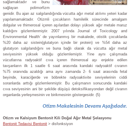
sağlamaktadır ve bunu
sağlayan polimorfizm
genidir. Bu ajan az salgılandığında vücutta ağır metal atılımı yeteri kadar
yapılamamaktadır. Otizmli çocukların hamilelik sürecinde amalgam
dolgular ve thimerosal içeren aşılardan dolayı yüksek ağır metale maruz
kaldığını gözlemlenmiştir. 2007 yılında Journal of Toxicology and
Environmental Health` de yayınlanmış bir makalede, otistik çocuklarda
%20 daha az sistein(glutatyon içinde bir protein) ve %54 daha az
glutatyon salgılandığını ve buna bağlı olarak da vücutta ağır metal
seviyesinin yüksek olduğu gözlemlemiştir. Yine aynı çalışmada
vücutlarına radyoaktif cıva içeren thimerosal aşı enjekte edilen
tavşanların ilk 1 saatle 6 saat arasında kandaki radyoaktif cıvanın
%75 oranında azaldığı ama aynı zamanda 2- 6 saat arasında fetal
beyinde, karaciğerde ve böbrekte radyoaktivite seviyelerinin ciddi
soranlarda arttığı gözlemlenmiştir. Bu çalışmanın sonucunda kandaki
cıva seviyesinin ani bir şekilde düşüşü detoksifikasyondan değil civanın
organlarda yerleşmesinin ve birikmesinin göstergesidir. (5)
Otizm Makalesinin Devamı Aşağıdadır.
Otizm ve Kalsiyum Bentonit Kili Doğal Ağır Metal Şelasyonu
Bentonit Tedavisi Bentonit
>
disfonksiyon