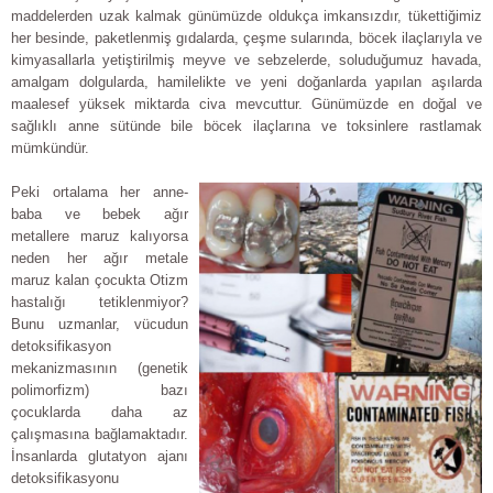
maddelerden uzak kalmak günümüzde oldukça imkansızdır, tükettiğimiz
her besinde, paketlenmiş gıdalarda, çeşme sularında, böcek ilaçlarıyla ve
kimyasallarla yetiştirilmiş meyve ve sebzelerde, soluduğumuz havada,
amalgam dolgularda, hamilelikte ve yeni doğanlarda yapılan aşılarda
maalesef yüksek miktarda civa mevcuttur. Günümüzde en doğal ve
sağlıklı anne sütünde bile böcek ilaçlarına ve toksinlere rastlamak
mümkündür.
Peki ortalama her anne-
baba ve bebek ağır
metallere maruz kalıyorsa
neden her ağır metale
maruz kalan çocukta Otizm
hastalığı tetiklenmiyor?
Bunu uzmanlar, vücudun
detoksifikasyon
mekanizmasının (genetik
polimorfizm) bazı
çocuklarda daha az
çalışmasına bağlamaktadır.
İnsanlarda glutatyon ajanı
detoksifikasyonu