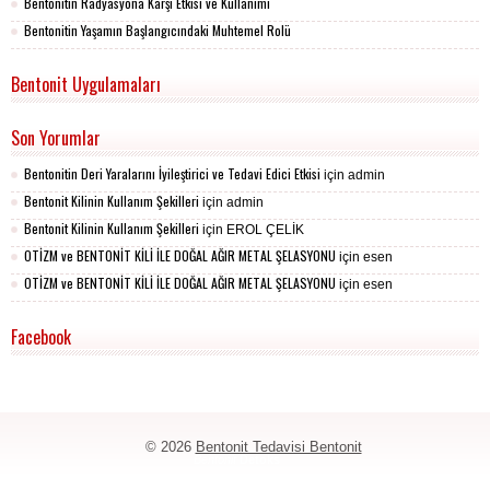
Bentonitin Radyasyona Karşı Etkisi ve Kullanımı
Bentonitin Yaşamın Başlangıcındaki Muhtemel Rolü
Bentonit Uygulamaları
Son Yorumlar
Bentonitin Deri Yaralarını İyileştirici ve Tedavi Edici Etkisi
için
admin
Bentonit Kilinin Kullanım Şekilleri
için
admin
Bentonit Kilinin Kullanım Şekilleri
için
EROL ÇELİK
OTİZM ve BENTONİT KİLİ İLE DOĞAL AĞIR METAL ŞELASYONU
için
esen
OTİZM ve BENTONİT KİLİ İLE DOĞAL AĞIR METAL ŞELASYONU
için
esen
Facebook
© 2026
Bentonit Tedavisi Bentonit
Bentonit
Detoks