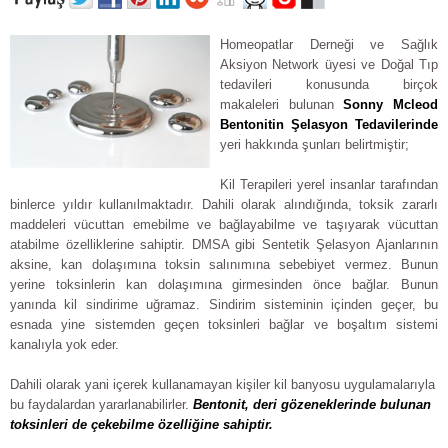
Homeopatlar Derneği ve Sağlık
Aksiyon Network üyesi ve Doğal Tıp
tedavileri konusunda birçok
makaleleri bulunan
Sonny Mcleod
Bentonitin Şelasyon Tedavilerinde
yeri hakkında şunları belirtmiştir;
Kil Terapileri yerel insanlar tarafından
binlerce yıldır kullanılmaktadır. Dahili olarak alındığında, toksik zararlı
maddeleri vücuttan emebilme ve bağlayabilme ve taşıyarak vücuttan
atabilme özelliklerine sahiptir. DMSA gibi Sentetik Şelasyon Ajanlarının
aksine, kan dolaşımına toksin salınımına sebebiyet vermez. Bunun
yerine toksinlerin kan dolaşımına girmesinden önce bağlar. Bunun
yanında kil sindirime uğramaz. Sindirim sisteminin içinden geçer, bu
esnada yine sistemden geçen toksinleri bağlar ve boşaltım sistemi
kanalıyla yok eder.
Dahili olarak yani içerek kullanamayan kişiler kil banyosu uygulamalarıyla
bu faydalardan yararlanabilirler.
Bentonit, deri gözeneklerinde bulunan
toksinleri de çekebilme özelliğine sahiptir.