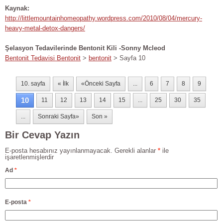
Kaynak:
http://littlemountainhomeopathy.wordpress.com/2010/08/04/mercury-
heavy-metal-detox-dangers/
Şelasyon Tedavilerinde Bentonit Kili -Sonny Mcleod
Bentonit Tedavisi Bentonit
>
bentonit
> Sayfa 10
10. sayfa
« İlk
«Önceki Sayfa
...
6
7
8
9
10
11
12
13
14
15
...
25
30
35
...
Sonraki Sayfa»
Son »
Bir Cevap Yazın
E-posta hesabınız yayınlanmayacak. Gerekli alanlar
*
ile
işaretlenmişlerdir
Ad
*
E-posta
*