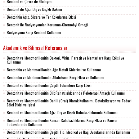
Bentonit ve Çevre ile Etkileşimi
Bentonit ile Ağız, Diş ve Diş Eti Bakımı
Bentonitin Ağız, Sigara ve Ter Kokularına Etkisi
Bentonit ile Radyasyondan Korunma-Chernobyl Örneği
Radyasyona Karşı Bentonit Kullanımı
Akademik ve Bilimsel Referanslar
Bentonit ve Montmorillonitin Bakteri, Virüs, Parazit ve Mantarlara Karşı Etkisi ve
Kullanımı
Bentonitin ve Montmorillonitin Ağır Metali Giderimi ve Kullanımı
Bentonitin ve Montmorillonitin Aflatoksine Karşı Etkisi ve Kullanımı
Bentonit ve Montmorillonitin Çeşitli Toksinlere Karşı Etkisi
Bentonit ve Montmorillonitin Cilt Rahatsızlıklarında Peloterapi Amaçlı Kullanımı
Bentonit ve Montmorillonitin Dahili (Oral) Olarak Kullanımı, Detoksikasyon ve Tedavi
Edici Etkisi ve İşlevi
Bentonit ve Montmorillonitin Ağız, Diş ve Dişeti Rahatsızlıklarında Kullanımı
Bentonit ve Montmorillonitin Kanser Rahatsızlıklarına Karşı Etkisi ve Kanser
Tedavilerinde Kullanımı
Bentonit ve Montmorillonitin Çeşitli Tıp, Medikal ve İlaç Uygulamalarında Kullanımı