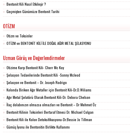
Bentonit Kili Nasıl Etkileşir ?
Geçmişten Günümüze Bentonit Tarihi
OTİZM
Otizm ve Toksinler
OTİZM ve BENTONİT KİLİ İLE DOĞAL AĞIR METAL ŞELASYONU
Uzman Görüş ve Değerlendirmeler
Otizime Karşı Bentonit Kili- Cherr Mc Koy
Şelasyon Tedavilerinde Bentonit Kili -Sonny Mcleod
Şelasyon ve Bentonit – Dr. Joseph Rodrigo
Kolonda Biriken Ağır Metaller için Bentonit Kili-Dr.D.Wiliams
Ağır Metal Şelatörü Olarak Bentonit Kili-Dr. Debora Chelson
İlaç dolabınızın olmazsa olmazları ve Bentonit – Dr Mehmet Öz
Bentonit Kilinin Toksinleri Bertaraf Etmesi Dr. Michael Colgan
Bentonit Kili ile Kolon Detoksifikasyonu-Dr.Bessie Jo Tillman
Gümüş İyonu ile Bentonitin Birlikte Kullanımı