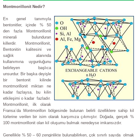
Montmorillonit
Nedir?
En genel tanımıyla
bentonitler, içinde % 50
den fazla Montmorillonit
minerali bulunduran
killerdir. Montmorillonit,
Bentonitin kalitesini ve
sağlık alanında
kullanımına uygunluğunu
belirleyen başlıca
unsurdur. Bir başka deyişle
bir bentonit kilinde
montmorillonit miktarı ne
kadar fazlaysa, bu kilin
etkileşimi o kadar fazladır.
Montmorillonit, ilk olarak
Fransa`da Montmorillon bölgesinde bulunan belirli özelliklere sahip kil
türlerine verilen bir isim olarak karşımıza çıkmıştır. Doğada, gerçek %
100 montmorillonit olan kil oluşumu bulmak neredeyse imkansızdır.
Genellikle % 50 – 60 zenginlikte bulunabilirken, çok sınırlı sayıda olmak