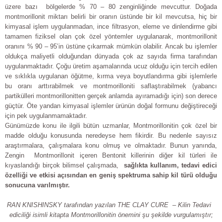
üzere bazı bölgelerde % 70 – 80 zenginliğinde mevcuttur. Doğada
montmorillonit miktarı belirli bir oranın üstünde bir kil mevcutsa, hiç bir
kimyasal işlem uygulanmadan, ince filtrasyon, eleme ve dinlendirme gibi
tamamen fiziksel olan çok özel yöntemler uygulanarak, montmorillonit
oranını % 90 – 95’in üstüne çıkarmak mümkün olabilir. Ancak bu işlemler
oldukça maliyetli olduğundan dünyada çok az sayıda firma tarafından
uygulanmaktadır. Çoğu üretim aşamalarında ucuz olduğu için tercih edilen
ve sıklıkla uygulanan öğütme, kırma veya boyutlandırma gibi işlemlerle
bu oranı arttırabilmek ve montmorilloniti saflaştırabilmek (yabancı
partikülleri montmorillonitten gerçek anlamda ayıramadığı için) son derece
güçtür. Öte yandan kimyasal işlemler ürünün doğal formunu değiştireceği
için pek uygulanmamaktadır.
Günümüzde konu ile ilgili bütün uzmanlar, Montmorillonitin çok özel bir
madde olduğu konusunda neredeyse hem fikirdir. Bu nedenle sayısız
araştırmalara, çalışmalara konu olmuş ve olmaktadır. Bunun yanında,
Zengin Montmorillonit içeren Bentonit killerinin diğer kil türleri ile
kıyaslandığı birçok bilimsel çalışmada,
sa
ğ
l
ı
kta kullan
ı
m, tedavi edici
ö
zelli
ğ
i ve etkisi a
ç
ı
s
ı
ndan en geni
ş
spektruma sahip kil t
ü
r
ü
oldu
ğ
u
sonucuna var
ı
lm
ış
t
ı
r.
RAN KNISHINSKY tarafından yazılan THE CLAY CURE – Kilin Tedavi
ediciliği isimli kitapta Montmorillonitin önemini şu şekilde vurgulamıştır
;