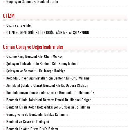
Geçmişten Günümüze Bentonit Tarihi
OTİZM
Otizm ve Toksinler
OTİZM ve BENTONİT KİLİ İLE DOĞAL AĞIR METAL ŞELASYONU
Uzman Görüş ve Değerlendirmeler
Otizime Karşı Bentonit Kili- Cherr Mc Koy
Şelasyon Tedavilerinde Bentonit Kili -Sonny Mcleod
Şelasyon ve Bentonit – Dr. Joseph Rodrigo
Kolonda Biriken Ağır Metaller için Bentonit Kili-Dr.D.Wiliams
Ağır Metal Şelatörü Olarak Bentonit Kili-Dr. Debora Chelson
İlaç dolabınızın olmazsa olmazları ve Bentonit – Dr Mehmet Öz
Bentonit Kilinin Toksinleri Bertaraf Etmesi Dr. Michael Colgan
Bentonit Kili ile Kolon Detoksifikasyonu-Dr.Bessie Jo Tillman
Gümüş İyonu ile Bentonitin Birlikte Kullanımı
Bentonit ve Çevre ile Etkileşimi
Bentonit ile Ağız, Diş ve Diş Eti Bakımı