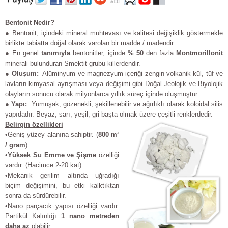
Bentonit Nedir?
●
Bentonit, içindeki mineral muhtevası ve kalitesi değişiklik göstermekle
birlikte tabiatta doğal olarak varolan bir madde / madendir.
●
En genel
tan
ı
m
ı
yla
bentonitler, içinde
%
5
0
den fazla
M
ontmorillonit
minerali bulunduran Smektit grubu killerdendir.
●
Olu
ş
um:
Alüminyum ve magnezyum içeriği zengin volkanik kül, tüf ve
lavların kimyasal ayrışması veya değişimi gibi Doğal Jeolojik ve Biyolojik
olayların sonucu olarak milyonlarca yıllık süreç içinde oluşmuştur.
●
Yap
ı
:
Yumuşak, gözenekli, şekillenebilir ve ağırlıklı olarak koloidal silis
yapıdadır. Beyaz, sarı, yeşil, gri başta olmak üzere çeşitli renklerdedir.
Belirgin özellikleri
•Geniş yüzey alanına sahiptir. (
80
0 m²
/ gram
)
•
Y
ü
ksek Su Emme ve
Ş
i
ş
me
özelliği
vardır. (Hacimce 2-20 kat)
•Mekanik gerilim altında uğradığı
biçim değişimini, bu etki kalktıktan
sonra da sürdürebilir.
•Nano parçacık yapısı özelliği vardır.
Partikül Kalınlığı
1 nano metreden
daha az
olabilir.