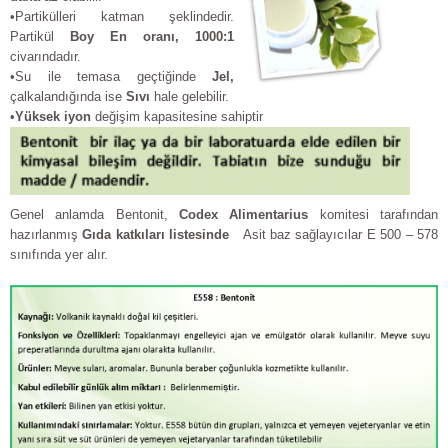
•Partikülleri katman şeklindedir.
Partikül
Boy En oran
ı
, 1000:1
civarındadır.
•Su ile temasa geçtiğinde
Jel,
çalkalandığında ise
S
ı
v
ı
hale gelebilir.
•
Yüksek iyon
değişim kapasitesine sahiptir
Genel anlamda Bentonit,
Codex Alimentarius
komitesi tarafından
hazırlanmış
G
ı
da katk
ı
lar
ı
listesinde
Asit baz sağlayıcılar E 500 – 578
sınıfında yer alır.