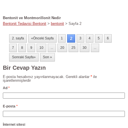
Bentonit Nedir
(Bentonit Tedavisi)
Bentonit ve Montmorillonit Nedir
Bentonit Tedavisi Bentonit
>
bentonit
> Sayfa 2
2
2. sayfa
«Önceki Sayfa
1
3
4
5
6
7
8
9
10
...
20
25
30
...
Sonraki Sayfa»
Son »
Bir Cevap Yazın
E-posta hesabınız yayınlanmayacak. Gerekli alanlar
*
ile
işaretlenmişlerdir
Ad
*
E-posta
*
İnternet sitesi