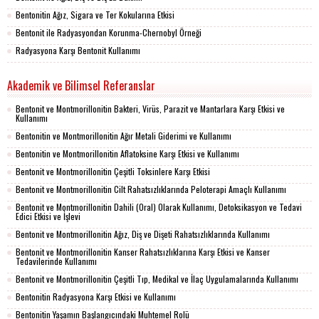
Bentonitin Ağız, Sigara ve Ter Kokularına Etkisi
Bentonit ile Radyasyondan Korunma-Chernobyl Örneği
Radyasyona Karşı Bentonit Kullanımı
Akademik ve Bilimsel Referanslar
Bentonit ve Montmorillonitin Bakteri, Virüs, Parazit ve Mantarlara Karşı Etkisi ve
Kullanımı
Bentonitin ve Montmorillonitin Ağır Metali Giderimi ve Kullanımı
Bentonitin ve Montmorillonitin Aflatoksine Karşı Etkisi ve Kullanımı
Bentonit ve Montmorillonitin Çeşitli Toksinlere Karşı Etkisi
Bentonit ve Montmorillonitin Cilt Rahatsızlıklarında Peloterapi Amaçlı Kullanımı
Bentonit ve Montmorillonitin Dahili (Oral) Olarak Kullanımı, Detoksikasyon ve Tedavi
Edici Etkisi ve İşlevi
Bentonit ve Montmorillonitin Ağız, Diş ve Dişeti Rahatsızlıklarında Kullanımı
Bentonit ve Montmorillonitin Kanser Rahatsızlıklarına Karşı Etkisi ve Kanser
Tedavilerinde Kullanımı
Bentonit ve Montmorillonitin Çeşitli Tıp, Medikal ve İlaç Uygulamalarında Kullanımı
Bentonitin Radyasyona Karşı Etkisi ve Kullanımı
Bentonitin Yaşamın Başlangıcındaki Muhtemel Rolü