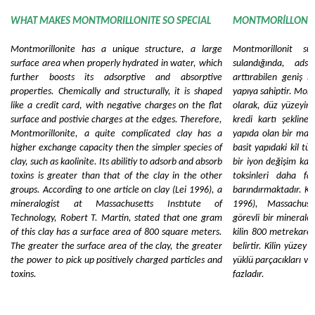
WHAT MAKES MONTMORILLONITE SO SPECIAL
MONTMORİLLONİTİ 
Montmorillonite has a unique structure, a large
Montmorillonit su
surface area when properly hydrated in water, which
sulandığında, adso
further boosts its adsorptive and absorptive
arttırabilen geniş b
properties. Chemically and structurally, it is shaped
yapıya sahiptir. Mont
like a credit card, with negative charges on the flat
olarak, düz yüzeyinde
surface and postivie charges at the edges. Therefore,
kredi kartı şeklin
Montmorillonite, a quite complicated clay has a
yapıda olan bir madd
higher exchange capacity then the simpler species of
basit yapıdaki kil tü
clay, such as kaolinite. Its abilitiy to adsorb and absorb
bir iyon değişim kap
toxins is greater than that of the clay in the other
toksinleri daha fa
groups. According to one article on clay (Lei 1996), a
barındırmaktadır. Kil
mineralogist at Massachusetts Instıtute of
1996), Massachusse
Technology, Robert T. Martin, stated that one gram
görevli bir mineralo
of this clay has a surface area of 800 square meters.
kilin 800 metrekare
The greater the surface area of the clay, the greater
belirtir. Kilin yüzey
the power to pick up positively charged particles and
yüklü parçacıkları ve
toxins.
fazladır.