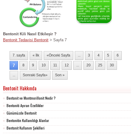
Bentonit Kili Nasıl Etkileşir ?
Bentonit Tedavisi Bentonit
> Sayfa 7
7. sayfa
« İlk
«Önceki Sayfa
...
3
4
5
6
7
8
9
10
11
12
...
20
25
30
...
Sonraki Sayfa»
Son »
Bentonit Hakkında
Bentonit ve Montmorillonit Nedir ?
Bentoniti Ayıran Özellikler
Günümüzde Bentonit
Bentonitin Kullanıldığı Alanlar
Bentonit Kullanım Şekilleri