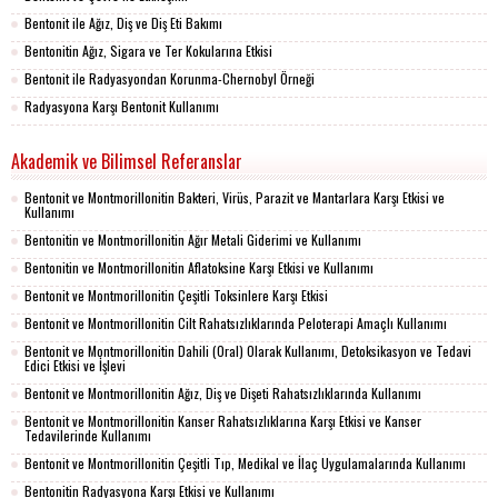
Bentonit ile Ağız, Diş ve Diş Eti Bakımı
Bentonitin Ağız, Sigara ve Ter Kokularına Etkisi
Bentonit ile Radyasyondan Korunma-Chernobyl Örneği
Radyasyona Karşı Bentonit Kullanımı
Akademik ve Bilimsel Referanslar
Bentonit ve Montmorillonitin Bakteri, Virüs, Parazit ve Mantarlara Karşı Etkisi ve
Kullanımı
Bentonitin ve Montmorillonitin Ağır Metali Giderimi ve Kullanımı
Bentonitin ve Montmorillonitin Aflatoksine Karşı Etkisi ve Kullanımı
Bentonit ve Montmorillonitin Çeşitli Toksinlere Karşı Etkisi
Bentonit ve Montmorillonitin Cilt Rahatsızlıklarında Peloterapi Amaçlı Kullanımı
Bentonit ve Montmorillonitin Dahili (Oral) Olarak Kullanımı, Detoksikasyon ve Tedavi
Edici Etkisi ve İşlevi
Bentonit ve Montmorillonitin Ağız, Diş ve Dişeti Rahatsızlıklarında Kullanımı
Bentonit ve Montmorillonitin Kanser Rahatsızlıklarına Karşı Etkisi ve Kanser
Tedavilerinde Kullanımı
Bentonit ve Montmorillonitin Çeşitli Tıp, Medikal ve İlaç Uygulamalarında Kullanımı
Bentonitin Radyasyona Karşı Etkisi ve Kullanımı