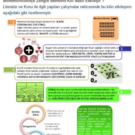
Montmorillonitçe Zengin Bentonit Kili Nasıl Etkileşir ?
Literatür ve Konu ile ilgili yapılan çalışmalar neticesinde bu kilin etkileşimi
aşağıdaki gibi özetlenmiştir.