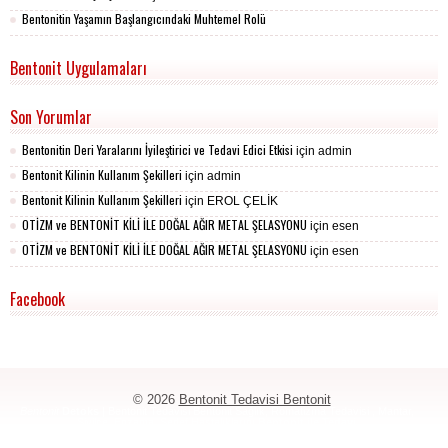
Bentonitin Yaşamın Başlangıcındaki Muhtemel Rolü
Bentonit Uygulamaları
Son Yorumlar
Bentonitin Deri Yaralarını İyileştirici ve Tedavi Edici Etkisi
için
admin
Bentonit Kilinin Kullanım Şekilleri
için
admin
Bentonit Kilinin Kullanım Şekilleri
için
EROL ÇELİK
OTİZM ve BENTONİT KİLİ İLE DOĞAL AĞIR METAL ŞELASYONU
için
esen
OTİZM ve BENTONİT KİLİ İLE DOĞAL AĞIR METAL ŞELASYONU
için
esen
Facebook
© 2026
Bentonit Tedavisi Bentonit
Bentonit
Detoks
| Bentonit Tedavisi Bentonit Sağlık, Romatizma Tedavisi , Mantar,
Sivilce, Egzama, Sedef Hastalıklarını
Bentonit ile Tedavi