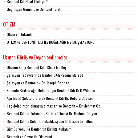
Bentonit Kili Nasıl Etkileşir ?
Geçmişten Günümüze Bentonit Tarihi
OTİZM
Otizm ve Toksinler
OTİZM ve BENTONİT KİLİ İLE DOĞAL AĞIR METAL ŞELASYONU
Uzman Görüş ve Değerlendirmeler
Otizime Karşı Bentonit Kili- Cherr Mc Koy
Şelasyon Tedavilerinde Bentonit Kili -Sonny Mcleod
Şelasyon ve Bentonit – Dr. Joseph Rodrigo
Kolonda Biriken Ağır Metaller için Bentonit Kili-Dr.D.Wiliams
Ağır Metal Şelatörü Olarak Bentonit Kili-Dr. Debora Chelson
İlaç dolabınızın olmazsa olmazları ve Bentonit – Dr Mehmet Öz
Bentonit Kilinin Toksinleri Bertaraf Etmesi Dr. Michael Colgan
Bentonit Kili ile Kolon Detoksifikasyonu-Dr.Bessie Jo Tillman
Gümüş İyonu ile Bentonitin Birlikte Kullanımı
Bentonit ve Çevre ile Etkileşimi