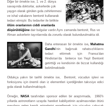
Diğer bir örnekte ise, 1. ve 2. dünya
savaşında doktorlar, askerlerde çok
yaygın olarak görülen gıda zehirlenmesi
ve ishal vakalarını bentonit kullanarak
tedavi etmiştir. Bu tedaviler ile birlikte
ölüm oranlarının ciddi oranlarda
düşürüldüğüne
dair bulgular vardır.Aynı zamanda bentonit, Rus ve
Alman askerlerin tayınlarında da zorunlu olarak bulundurulmakta idi.
Daha enterasan bir örnekte ise
,
Mahatma
Gandhi
’nin bağırsak rahatsızlıklarını
tedavi ettirmek için Fransa’dan
Hindistan’da binlerce ton Yeşil Bentonit
getirttiği ve kendisinin de bizzat kullandığı
belirtilmektedir.
Oldukça yakın bir tarihli örnekte ise, Bentonit, vücudun işlevi ve
fonksiyonu için önemli olan iz elementleri içerdiğinden takvsiye edici
gıda olarak kullanılmaktaydı.
Örneğin,
NASA
tarafından sponsor edilen bir araştırmada, 1960’lı
yıllarda astronotların uzayda hareket kabiliyetinin azalmasından ötürü
meydana gelen kemik erimelerini engellemek için vücudun çabucak