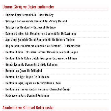
Uzman Görüş ve Değerlendirmeler
Otizime Karşı Bentonit Kili- Cherr Mc Koy
Şelasyon Tedavilerinde Bentonit Kili -Sonny Mcleod
Şelasyon ve Bentonit – Dr. Joseph Rodrigo
Kolonda Biriken Ağır Metaller için Bentonit Kili-Dr.D.Wiliams
Ağır Metal Şelatörü Olarak Bentonit Kili-Dr. Debora Chelson
İlaç dolabınızın olmazsa olmazları ve Bentonit – Dr Mehmet Öz
Bentonit Kilinin Toksinleri Bertaraf Etmesi Dr. Michael Colgan
Bentonit Kili ile Kolon Detoksifikasyonu-Dr.Bessie Jo Tillman
Gümüş İyonu ile Bentonitin Birlikte Kullanımı
Bentonit ve Çevre ile Etkileşimi
Bentonit ile Ağız, Diş ve Diş Eti Bakımı
Bentonitin Ağız, Sigara ve Ter Kokularına Etkisi
Bentonit ile Radyasyondan Korunma-Chernobyl Örneği
Radyasyona Karşı Bentonit Kullanımı
Akademik ve Bilimsel Referanslar