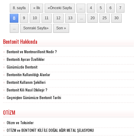
8. sayfa
« İlk
«Önceki Sayfa
...
4
5
6
7
8
9
10
11
12
13
...
20
25
30
...
Sonraki Sayfa»
Son »
Bentonit Hakkında
Bentonit ve Montmorillonit Nedir ?
Bentoniti Ayıran Özellikler
Günümüzde Bentonit
Bentonitin Kullanıldığı Alanlar
Bentonit Kullanım Şekilleri
Bentonit Kili Nasıl Etkileşir ?
Geçmişten Günümüze Bentonit Tarihi
OTİZM
Otizm ve Toksinler
OTİZM ve BENTONİT KİLİ İLE DOĞAL AĞIR METAL ŞELASYONU