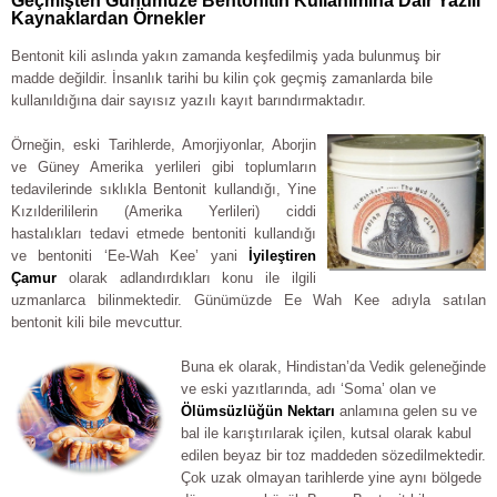
Geçmişten Günümüze Bentonitin Kullanımına Dair Yazılı
Kaynaklardan Örnekler
Bentonit kili aslında yakın zamanda keşfedilmiş yada bulunmuş bir
madde değildir. İnsanlık tarihi bu kilin çok geçmiş zamanlarda bile
kullanıldığına dair sayısız yazılı kayıt barındırmaktadır.
Örneğin, eski Tarihlerde, Amorjiyonlar, Aborjin
ve Güney Amerika yerlileri gibi toplumların
tedavilerinde sıklıkla Bentonit kullandığı, Yine
Kızılderililerin (Amerika Yerlileri) ciddi
hastalıkları tedavi etmede bentoniti kullandığı
ve bentoniti ‘Ee-Wah Kee’ yani
İyileştiren
Çamur
olarak adlandırdıkları konu ile ilgili
uzmanlarca bilinmektedir. Günümüzde Ee Wah Kee adıyla satılan
bentonit kili bile mevcuttur.
Buna ek olarak, Hindistan’da Vedik geleneğinde
ve eski yazıtlarında, adı ‘Soma’ olan ve
Ölümsüzlüğün Nektarı
anlamına gelen su ve
bal ile karıştırılarak içilen, kutsal olarak kabul
edilen beyaz bir toz maddeden sözedilmektedir.
Çok uzak olmayan tarihlerde yine aynı bölgede