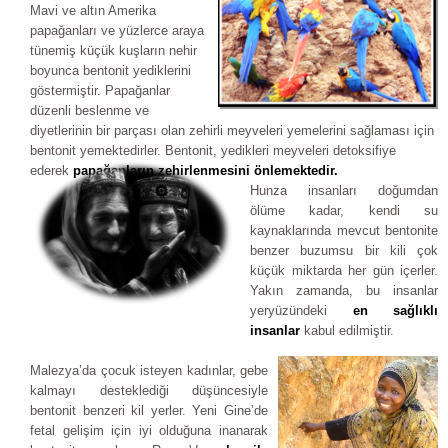
Mavi ve altın Amerika
papağanları ve yüzlerce araya
tünemiş küçük kuşların nehir
boyunca bentonit yediklerini
göstermiştir. Papağanlar
düzenli beslenme ve
diyetlerinin bir parçası olan zehirli meyveleri yemelerini sağlaması için
bentonit yemektedirler. Bentonit, yedikleri meyveleri detoksifiye
ederek
papağanların zehirlenmesini önlemektedir.
Hunza insanları doğumdan
ölüme kadar, kendi su
kaynaklarında mevcut bentonite
benzer buzumsu bir kili çok
küçük miktarda her gün içerler.
Yakın zamanda, bu insanlar
yeryüzündeki
en sağlıklı
insanlar
kabul edilmiştir.
Malezya’da çocuk isteyen kadınlar, gebe
kalmayı desteklediği düşüncesiyle
bentonit benzeri kil yerler. Yeni Gine’de
fetal gelişim için iyi olduğuna inanarak