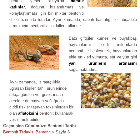
bentonit yerler. Rusya'da
hamile
kadınlar
, doğumu hızlandırması ve
kolaylaştırması için bir miktar bentoniti
dilleri üzerinde tutarlar. Aynı zamanda, sabah hastalığı ile mücadele
etmek için bentonit cinsi killer kullanılır.
Bazı çiftçiler kümes ve büyükbaş
hayvanlarını belirli miktarlarda
bentonit ile besleyerek, hayvanlardan
elde ettikleri yumurta, süt ve yün gibi
yan ürünlerin artmasını
sağlamaktadırlar.
Aynı zamanda, ziraatçılıkla
uğraşan kişiler, tahıl ürünlerinde
sıkça görülen ve gerek insan
gerekse de hayvan sağlığında
ciddi riskler taşıyan toksinlerden biri
olan
aflatoksini
bentonit kullanarak
yok etmektedirler.
Geçmişten Günümüze Bentonit Tarihi
Bentonit Tedavisi Bentonit
> Sayfa 8