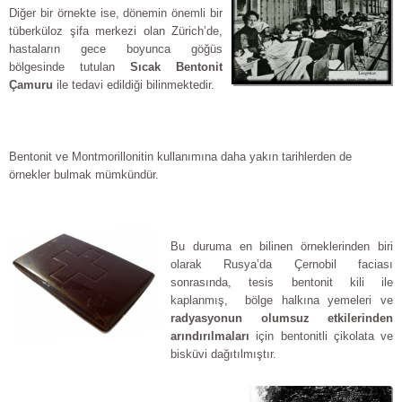
Diğer bir örnekte ise, dönemin önemli bir
tüberküloz şifa merkezi olan Zürich’de,
hastaların gece boyunca göğüs
bölgesinde tutulan
Sıcak Bentonit
Çamuru
ile tedavi edildiği bilinmektedir.
Bentonit ve Montmorillonitin kullanımına daha yakın tarihlerden de
örnekler bulmak mümkündür.
Bu duruma en bilinen örneklerinden biri
olarak Rusya’da Çernobil faciası
sonrasında, tesis bentonit kili ile
kaplanmış, bölge halkına yemeleri ve
radyasyonun olumsuz etkilerinden
arındırılmaları
için bentonitli çikolata ve
bisküvi dağıtılmıştır.