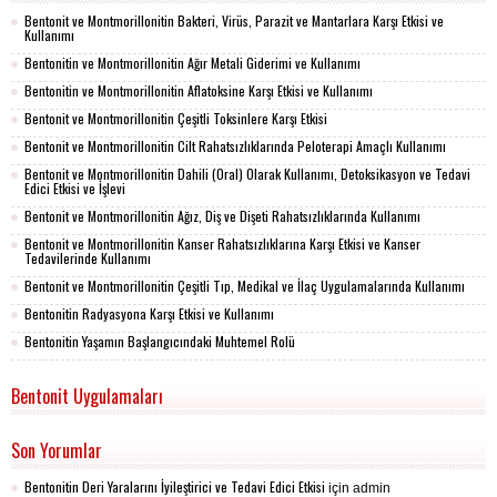
Bentonit ve Montmorillonitin Bakteri, Virüs, Parazit ve Mantarlara Karşı Etkisi ve
Kullanımı
Bentonitin ve Montmorillonitin Ağır Metali Giderimi ve Kullanımı
Bentonitin ve Montmorillonitin Aflatoksine Karşı Etkisi ve Kullanımı
Bentonit ve Montmorillonitin Çeşitli Toksinlere Karşı Etkisi
Bentonit ve Montmorillonitin Cilt Rahatsızlıklarında Peloterapi Amaçlı Kullanımı
Bentonit ve Montmorillonitin Dahili (Oral) Olarak Kullanımı, Detoksikasyon ve Tedavi
Edici Etkisi ve İşlevi
Bentonit ve Montmorillonitin Ağız, Diş ve Dişeti Rahatsızlıklarında Kullanımı
Bentonit ve Montmorillonitin Kanser Rahatsızlıklarına Karşı Etkisi ve Kanser
Tedavilerinde Kullanımı
Bentonit ve Montmorillonitin Çeşitli Tıp, Medikal ve İlaç Uygulamalarında Kullanımı
Bentonitin Radyasyona Karşı Etkisi ve Kullanımı
Bentonitin Yaşamın Başlangıcındaki Muhtemel Rolü
Bentonit Uygulamaları
Son Yorumlar
Bentonitin Deri Yaralarını İyileştirici ve Tedavi Edici Etkisi
için
admin