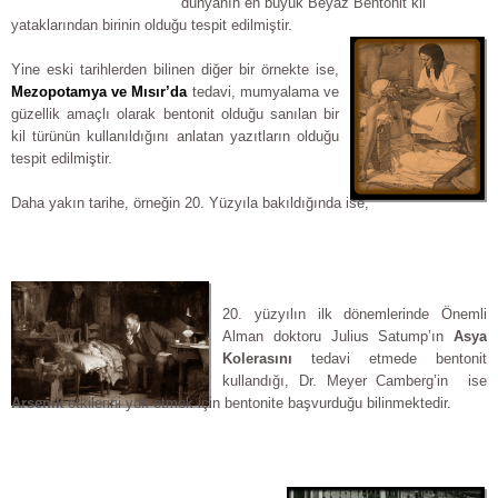
dünyanın en büyük Beyaz Bentonit kil
yataklarından birinin olduğu tespit edilmiştir.
Yine eski tarihlerden bilinen diğer bir örnekte ise,
Mezopotamya ve Mısır’da
tedavi, mumyalama ve
güzellik amaçlı olarak bentonit olduğu sanılan bir
kil türünün kullanıldığını anlatan yazıtların olduğu
tespit edilmiştir.
Daha yakın tarihe, örneğin 20. Yüzyıla bakıldığında ise,
20. yüzyılın ilk dönemlerinde Önemli
Alman doktoru Julius Satump’ın
Asya
Kolerasını
tedavi etmede bentonit
kullandığı, Dr. Meyer Camberg’in ise
Arsenik
etkilerini yok etmek için bentonite başvurduğu bilinmektedir.